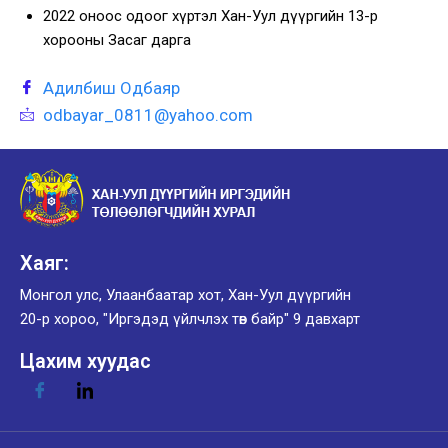
2022 оноос одоог хүртэл Хан-Уул дүүргийн 13-р
хорооны Засаг дарга
Адилбиш Одбаяр
odbayar_0811@yahoo.com
Хаяг:
Монгол улс, Улаанбаатар хот, Хан-Уул дүүргийн
20-р хороо, "Иргэдэд үйлчлэх төв байр" 9 давхарт
Цахим хуудас