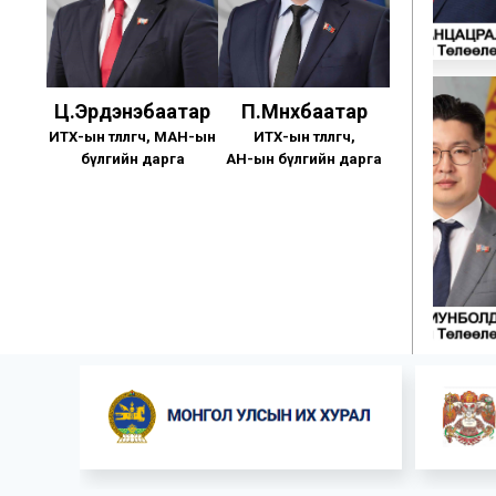
Ц.Эрдэнэбаатар
П.Мөнхбаатар
ИТХ-ын төлөөлөгч, МАН-ын
ИТХ-ын төлөөлөгч,
бүлгийн дарга
АН-ын бүлгийн дарга