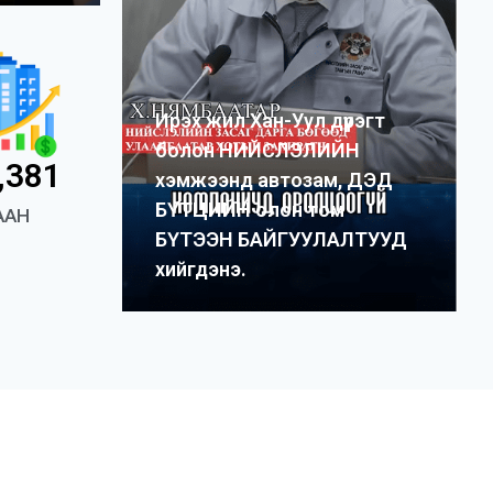
Ирэх жил Хан-Уул дүүрэгт
болон НИЙСЛЭЛИЙН
,381
хэмжээнд автозам, ДЭД
БҮТЦИЙН олон том
ААН
БҮТЭЭН БАЙГУУЛАЛТУУД
хийгдэнэ.