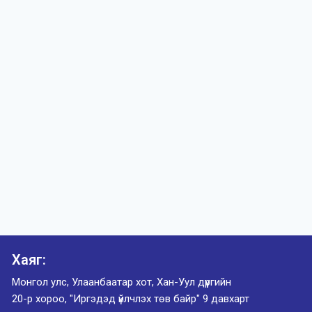
Хаяг:
Монгол улс, Улаанбаатар хот, Хан-Уул дүүргийн
20-р хороо, "Иргэдэд үйлчлэх төв байр" 9 давхарт