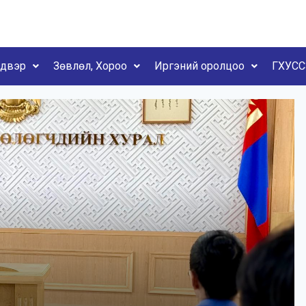
йдвэр
Зөвлөл, Хороо
Иргэний оролцоо
ГХУСС