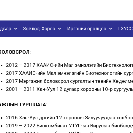
йдвэр
Зөвлөл, Хороо
Иргэний оролцоо
ГХУСС
БОЛОВСРОЛ:
2012 – 2017 ХААИС-ийн Мал эмнэлэгийн Биотехнологи
2017 ХААИС-ийн Мал эмнэлэгийн Биотехнологийн сург
2017 Мэргэжил боловсрол сургалтын төвийн Хөдөлмөр
2001 – 2011 Хан-Уул 12 дугаар хорооны 10-р сургуул
АЖЛЫН ТУРШЛАГА:
2016 Хан-Уул дүүргийн 12 хорооны Залуучуудын холбоон
2019 – 2022 Биокомбинат УТҮГ-ын Вирусын биобэлдм