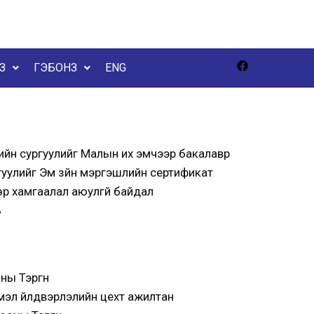
З
ГЭБОНЗ
ENG
йн сургуулийг Малын их эмчээр бакалавр
уулийг Эм зүйн мэргэшлийн сертификат
 хамгаалал аюулгүй байдал
ь
ы Тэргүүн
эл үйлдвэрлэлийн цехт ажилтан