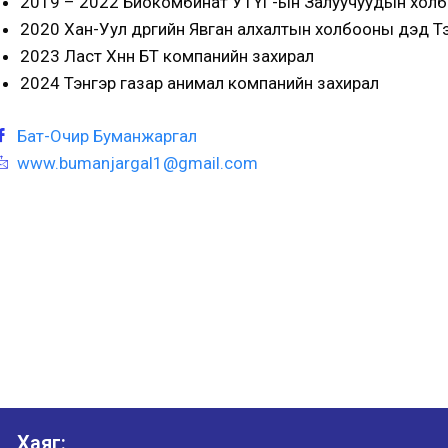
2019 – 2022 Биокомбинат УТҮГ-ын Залуучуудын холбо
2020 Хан-Уул дүүргийн Явган алхалтын холбооны дэд Тэр
2023 Ласт Хүннү БТ компанийн захирал
2024 Тэнгэр газар анимал компанийн захирал
Бат-Очир Буманжаргал
www.bumanjargal1@gmail.com
Хаяг: