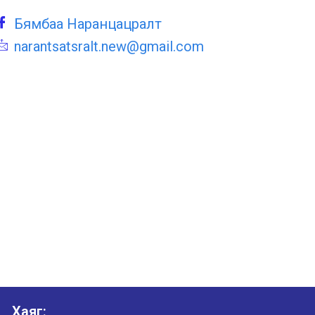
Бямбаа Наранцацралт
narantsatsralt.new@gmail.com
Хаяг: