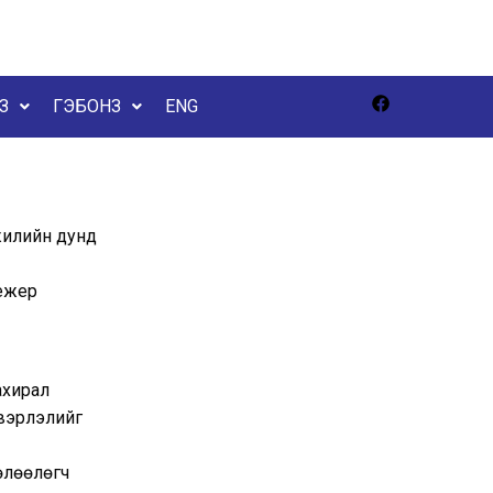
З
ГЭБОНЗ
ENG
жилийн дунд
нежер
ахирал
двэрлэлийг
төлөөлөгч