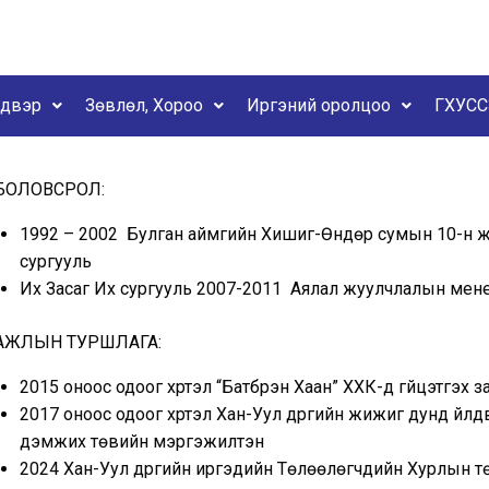
йдвэр
Зөвлөл, Хороо
Иргэний оролцоо
ГХУСС
БОЛОВСРОЛ:
1992 – 2002 Булган аймгийн Хишиг-Өндөр сумын 10-н 
сургууль
Их Засаг Их сургууль 2007-2011 Аялал жуулчлалын ме
АЖЛЫН ТУРШЛАГА:
2015 оноос одоог хүртэл “Батбүрэн Хаан” ХХК-д гүйцэтгэх з
2017 оноос одоог хүртэл Хан-Уул дүүргийн жижиг дунд үйл
дэмжих төвийн мэргэжилтэн
2024 Хан-Уул дүүргийн иргэдийн Төлөөлөгчдийн Хурлын 