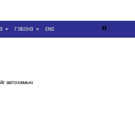
З
ГЭБОНЗ
ENG
ийг автозамын