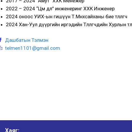
2017 – 2024 “Амут” ХХК Менежер
2022 – 2024 “Цөм дөл” инженеринг ХХК Инженер
2024 оноос УИХ-ын гишүүн Т.Мөнхсайханы бие төлөөлөгч
2024 Хан-Уул дүүргийн иргэдийн Төлөөлөгчдийн Хурлын төлөө
Дашбатын Тэлмэн
telmen1101@gmail.com
Хаяг: