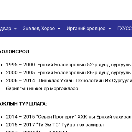
йдвэр
Зөвлөл, Хороо
Иргэний оролцоо
ГХУСС
БОЛОВСРОЛ:
1995 – 2000 Ерөнхий Боловсролын 52-р дунд сургууль
2000 – 2005 Ерөнхий Боловсролын 86-р дунд сургууль
2006 – 2014 Шинжлэх Ухаан Технологийн Их Сургуул
барилгын инженер мэргэжлээр
АЖЛЫН ТУРШЛАГА:
2014 – 2015 “Севен Проперти” ХХК-ны Ерөнхий захирал
2015 – 2017 “Ти Эм ТС” Гүйцэтгэх захирал