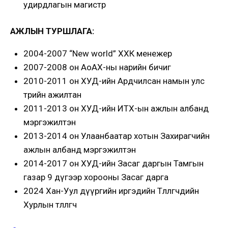
удирдлагын магистр
АЖЛЫН ТУРШЛАГА:
2004-2007 “New world” ХХК менежер
2007-2008 он АоАХ-ны нарийн бичиг
2010-2011 он ХУД-ийн Ардчилсан намын улс
төрийн ажилтан
2011-2013 он ХУД-ийн ИТХ-ын ажлын албанд
мэргэжилтэн
2013-2014 он Улаанбаатар хотын Захирагчийн
ажлын албанд мэргэжилтэн
2014-2017 он ХУД-ийн Засаг даргын Тамгын
газар 9 дүгээр хорооны Засаг дарга
2024 Хан-Уул дүүргийн иргэдийн Төлөөлөгчдийн
Хурлын төлөөлөгч