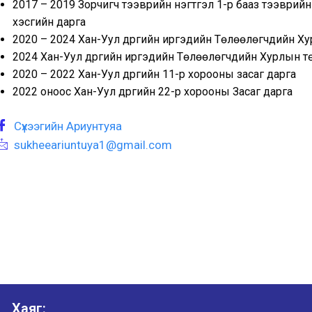
2017 – 2019 Зорчигч тээврийн нэгтгэл 1-р бааз тээврийн
хэсгийн дарга
2020 – 2024 Хан-Уул дүүргийн иргэдийн Төлөөлөгчдийн Х
2024 Хан-Уул дүүргийн иргэдийн Төлөөлөгчдийн Хурлын т
2020 – 2022 Хан-Уул дүүргийн 11-р хорооны засаг дарга
2022 оноос Хан-Уул дүүргийн 22-р хорооны Засаг дарга
Сүхээгийн Ариунтуяа
sukheeariuntuya1@gmail.com
Хаяг: