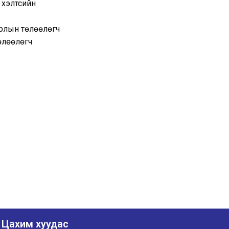
 хэлтсийн
урлын төлөөлөгч
өлөөлөгч
Цахим хуудас