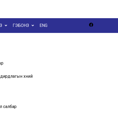
З
ГЭБОНЗ
ENG
вр
дирдлагын хүний
л салбар