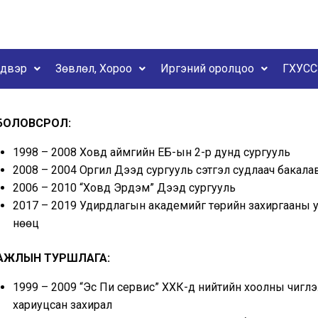
йдвэр
Зөвлөл, Хороо
Иргэний оролцоо
ГХУСС
БОЛОВСРОЛ:
1998 – 2008 Ховд аймгийн ЕБ-ын 2-р дунд сургууль
2008 – 2004 Оргил Дээд сургууль сэтгэл судлаач бакала
2006 – 2010 “Ховд Эрдэм” Дээд сургууль
2017 – 2019 Удирдлагын академийг төрийн захиргааны у
нөөц
АЖЛЫН ТУРШЛАГА:
1999 – 2009 “Эс Пи сервис” ХХК-д нийтийн хоолны чиглэ
хариуцсан захирал