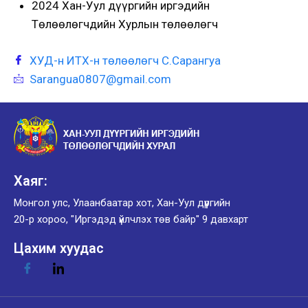
2024 Хан-Уул дүүргийн иргэдийн
Төлөөлөгчдийн Хурлын төлөөлөгч
ХУД-н ИТХ-н төлөөлөгч С.Сарангуа
Sarangua0807@gmail.com
Хаяг:
Монгол улс, Улаанбаатар хот, Хан-Уул дүүргийн
20-р хороо, "Иргэдэд үйлчлэх төв байр" 9 давхарт
Цахим хуудас