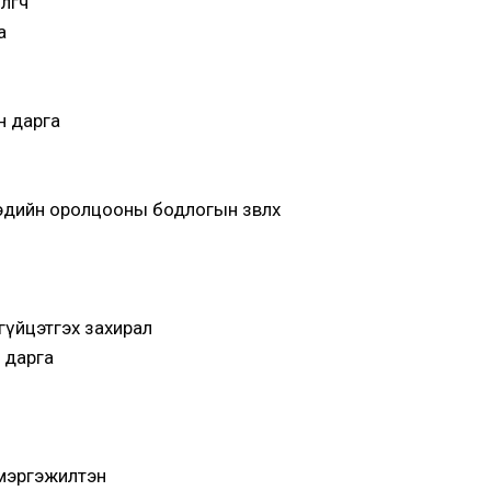
лөгч
а
н дарга
гэдийн оролцооны бодлогын зөвлөх
н гүйцэтгэх захирал
 дарга
 мэргэжилтэн