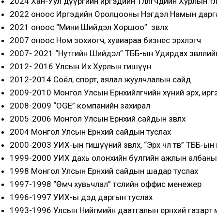
2024 Хан-Уул дүүргийн иргэдийн Төлөөлөгчдийн Хурлын төлөө
2022 оноос Иргэдийн Оролцооны Нэгдэл Намын дарг
2021 оноос “Мини Шийдэл Хоршоо” зөвлөх
2007 оноос Ном зохиогч, хувиараа бизнес эрхлэгч
2007- 2021 “Нутгийн Шийдэл” ТББ-ын Удирдах зөвлөлий
2012- 2016 Улсын Их Хурлын гишүүн
2012-2014 Соёл, спорт, аялал жуулчлалын сайд
2009-2010 Монгол Улсын Ерөнхийлөгчийн хүний эрх, ир
2008-2009 “OGE” компанийн захирал
2005-2006 Монгол Улсын Ерөнхий сайдын зөвлөх
2004 Монгол Улсын Ерөнхий сайдын туслах
2000-2003 УИХ-ын гишүүний зөвлөх, “Эрх чөлөө төв” ТББ-ы
1999-2000 УИХ дахь олонхийн бүлгийн ажлын албаны
1998 Монгол Улсын Ерөнхий сайдын шадар туслах
1997-1998 “Өмч хувьчлал” төслийн оффис менежер
1996-1997 УИХ-ы дэд даргын туслах
1993-1996 Улсын Нийгмийн даатгалын ерөнхий газарт