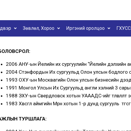
йдвэр
Зөвлөл, Хороо
Иргэний оролцоо
ГХУСС
БОЛОВСРОЛ:
2006 АНУ-ын Йелийн их сургуулийн “Йелийн дэлхийн анду
2004 Стэнфордын Их сургуульд Олон улсын бодлого 
1993 ОХУ-ын Москвагийн Олон улсын бизнесийн дээд
1991 Монгол Улсын Их Сургуульд англи хэлний 3 сарын
1988 ЗХУ-ын Свердловск хотын УАААДС-ийг төлөвлөлт 
1983 Хөвсгөл аймгийн Мөрөн хотын 1-р дунд сургууль төг
АЖЛЫН ТУРШЛАГА: