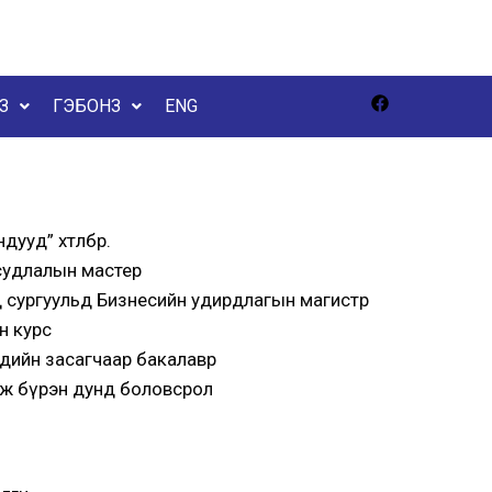
З
ГЭБОНЗ
ENG
уд” хөтөлбөр.
судлалын мастер
 сургуульд Бизнесийн удирдлагын магистр
 курс᠋
эдийн засагчаар бакалавр
сгөж бүрэн дунд боловсрол