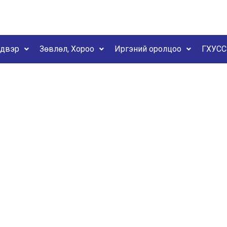
йдвэр
Зөвлөл, Хороо
Иргэний оролцоо
ГХУСС