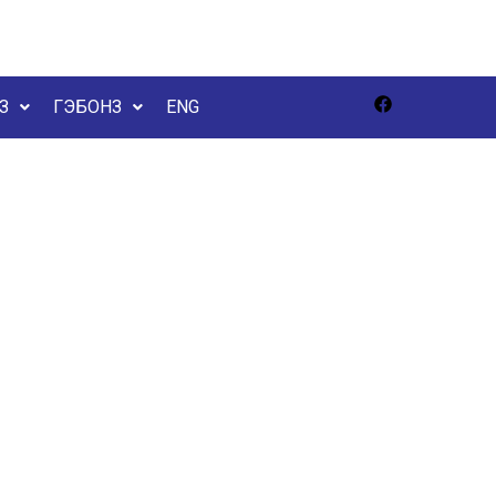
З
ГЭБОНЗ
ENG