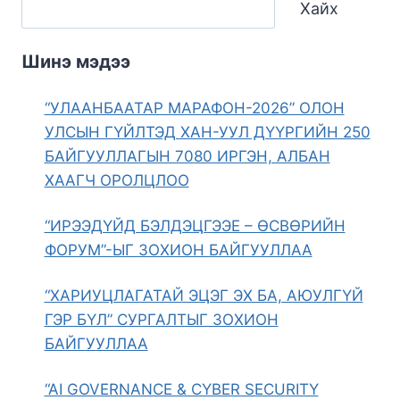
Хайх
Шинэ мэдээ
“УЛААНБААТАР МАРАФОН-2026” ОЛОН
УЛСЫН ГҮЙЛТЭД ХАН-УУЛ ДҮҮРГИЙН 250
БАЙГУУЛЛАГЫН 7080 ИРГЭН, АЛБАН
ХААГЧ ОРОЛЦЛОО
“ИРЭЭДҮЙД БЭЛДЭЦГЭЭЕ – ӨСВӨРИЙН
ФОРУМ”-ЫГ ЗОХИОН БАЙГУУЛЛАА
“ХАРИУЦЛАГАТАЙ ЭЦЭГ ЭХ БА, АЮУЛГҮЙ
ГЭР БҮЛ” СУРГАЛТЫГ ЗОХИОН
БАЙГУУЛЛАА
“AI GOVERNANCE & CYBER SECURITY