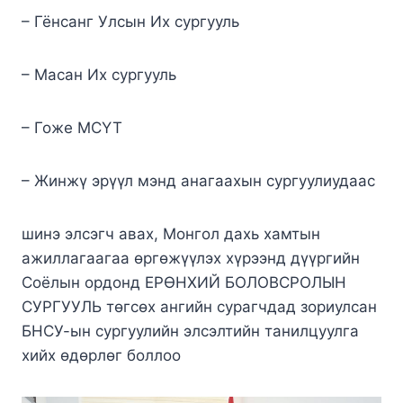
– Гёнсанг Улсын Их сургууль
–
Масан Их сургууль
– Гоже МСҮТ
– Жинжү эрүүл мэнд анагаахын сургуулиудаас
шинэ элсэгч авах, Монгол дахь хамтын
ажиллагаагаа өргөжүүлэх хүрээнд дүүргийн
Соёлын ордонд ЕРӨНХИЙ БОЛОВСРОЛЫН
СУРГУУЛЬ төгсөх ангийн сурагчдад зориулсан
БНСУ-ын сургуулийн элсэлтийн танилцуулга
хийх өдөрлөг боллоо