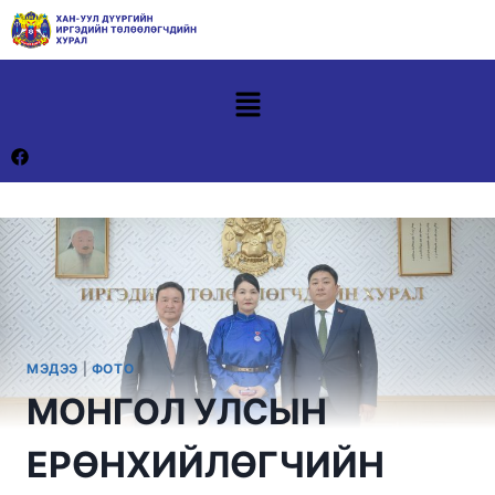
МЭДЭЭ
|
ФОТО
МОНГОЛ УЛСЫН
ЕРӨНХИЙЛӨГЧИЙН