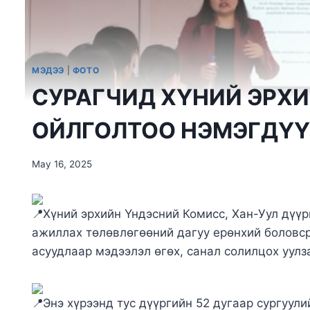
МЭДЭЭ
|
ФОТО
СУРАГЧИД ХҮНИЙ ЭРХИ
ОЙЛГОЛТОО НЭМЭГДҮҮ
May 16, 2025
Хүний эрхийн Үндэсний Комисс, Хан-Уул дүү
ажиллах төлөвлөгөөний дагуу ерөнхий боловср
асуудлаар мэдээлэл өгөх, санал солилцох уулз
Энэ хүрээнд тус дүүргийн 52 дугаар сургуули