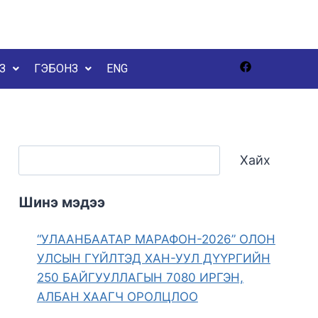
З
ГЭБОНЗ
ENG
Хайх
Шинэ мэдээ
“УЛААНБААТАР МАРАФОН-2026” ОЛОН
УЛСЫН ГҮЙЛТЭД ХАН-УУЛ ДҮҮРГИЙН
250 БАЙГУУЛЛАГЫН 7080 ИРГЭН,
АЛБАН ХААГЧ ОРОЛЦЛОО