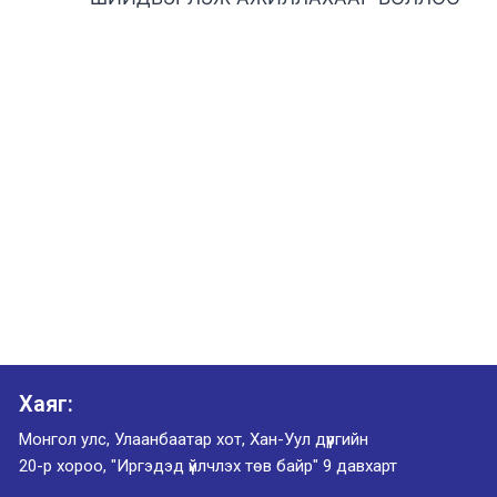
Хаяг:
Монгол улс, Улаанбаатар хот, Хан-Уул дүүргийн
20-р хороо, "Иргэдэд үйлчлэх төв байр" 9 давхарт