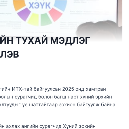
ЙН ТУХАЙ МЭДЛЭГ
ЛЭВ
ргийн ИТХ-тай байгуулсан 2025 онд хамтран
олын сурагчид болон багш нарт хүний эрхийн
алтуудыг үе шаттайгаар зохион байгуулж байна.
йн ахлах ангийн сурагчид Хүний эрхийн