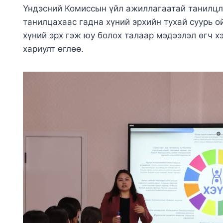
Үндэсний Комиссын үйл ажиллагаатай танилцл
танилцахаас гадна хүний эрхийн тухай суурь ой
хүний эрх гэж юу болох талаар мэдээлэл өгч х
хариулт өглөө.