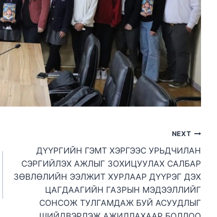
NEXT
ДҮҮРГИЙН ГЭМТ ХЭРГЭЭС УРЬДЧИЛАН
СЭРГИЙЛЭХ АЖЛЫГ ЗОХИЦУУЛАХ САЛБАР
ЗӨВЛӨЛИЙН ЭЭЛЖИТ ХУРЛААР ДҮҮРЭГ ДЭХ
ЦАГДААГИЙН ГАЗРЫН МЭДЭЭЛЛИЙГ
СОНСОЖ ТУЛГАМДАЖ БУЙ АСУУДЛЫГ
ШИЙДВЭРЛЭЖ АЖИЛЛАХААР БОЛЛОО