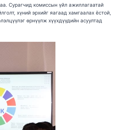
аа. Сурагчид комиссын үйл ажиллагаатай
лголт, хүний эрхийг яагаад хамгаалах ёстой,
элэлцүүлэг өрнүүлж хүүхдүүдийн асуултад