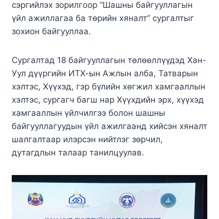
сэргийлэх зорилгоор “Шашны байгууллагын
үйл ажиллагаа ба төрийн хяналт” сургалтыг
зохион байгууллаа.
Сургалтад 18 байгууллагын төлөөллүүдэд Хан-
Уул дүүргийн ИТХ-ын Ажлын алба, Татварын
хэлтэс, Хүүхэд, гэр бүлийн хөгжил хамгааллын
хэлтэс, сургагч багш нар Хүүхдийн эрх, хүүхэд
хамгааллын үйлчилгээ болон шашны
байгууллагуудын үйл ажилгаанд хийсэн хяналт
шалгалтаар илэрсэн нийтлэг зөрчил,
дутагдлын талаар танилцуулав.