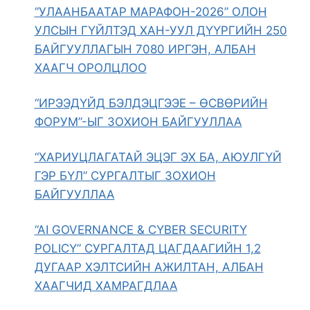
“УЛААНБААТАР МАРАФОН-2026” ОЛОН
УЛСЫН ГҮЙЛТЭД ХАН-УУЛ ДҮҮРГИЙН 250
БАЙГУУЛЛАГЫН 7080 ИРГЭН, АЛБАН
ХААГЧ ОРОЛЦЛОО
“ИРЭЭДҮЙД БЭЛДЭЦГЭЭЕ – ӨСВӨРИЙН
ФОРУМ”-ЫГ ЗОХИОН БАЙГУУЛЛАА
“ХАРИУЦЛАГАТАЙ ЭЦЭГ ЭХ БА, АЮУЛГҮЙ
ГЭР БҮЛ” СУРГАЛТЫГ ЗОХИОН
БАЙГУУЛЛАА
“AI GOVERNANCE & CYBER SECURITY
POLICY” СУРГАЛТАД ЦАГДААГИЙН 1,2
ДУГААР ХЭЛТСИЙН АЖИЛТАН, АЛБАН
ХААГЧИД ХАМРАГДЛАА