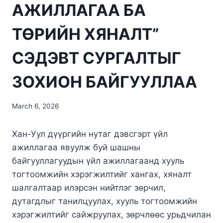
АЖИЛЛАГАА БА
ТӨРИЙН ХЯНАЛТ”
СЭДЭВТ СУРГАЛТЫГ
ЗОХИОН БАЙГУУЛЛАА
March 6, 2026
Хан-Уул дүүргийн нутаг дэвсгэрт үйл
ажиллагаа явуулж буй шашны
байгууллагуудын үйл ажиллагаанд хууль
тогтоомжийн хэрэгжилтийг хангах, хяналт
шалгалтаар илэрсэн нийтлэг зөрчил,
дутагдлыг танилцуулах, хууль тогтоомжийн
хэрэгжилтийг сайжруулах, зөрчлөөс урьдчилан