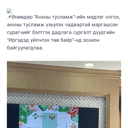
Өнөөдөр “Анхны тусламж”-ийн мэдлэг олгох,
анхны тусламж үзүүлэх чадвартай мэргэшсэн
сурагчийг бэлтгэх дадлага сургалт дүүргийн
“Иргэдэд үйлчлэх төв байр”-нд зохион
байгуулагдлаа.