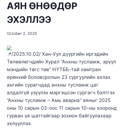
АЯН ӨНӨӨДӨР
ЭХЭЛЛЭЭ
October 2, 2025
/2025.10.02/ Хан-Уул дүүргийн иргэдийн
Төлөөлөгчдийн Хурал “Анхны тусламж, эрүүл
мэндийн төгс төв” НҮТББ-тай хамтран
ерөнхий боловсролын 23 сургуулийн ахлах
ангийн сурагчдад анхны тусламж цаг
алдалгүй үзүүлэх мэргэшсэн сургагч бэлтгэх
“Анхны тусламж – Амь аварна” аяныг 2025
оны 10 сарын 02-оос 11 сарын 10-ны хооронд
гурван үе шаттайгаар зохион байгуулахаар
эхлүүллээ.