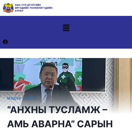
МЭДЭЭ
|
ФОТО
“АНХНЫ ТУСЛАМЖ –
АМЬ АВАРНА” САРЫН