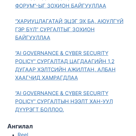
ФОРУМ”-ЫГ ЗОХИОН БАЙГУУЛЛАА
“ХАРИУЦЛАГАТАЙ ЭЦЭГ ЭХ БА, АЮУЛГҮЙ
ГЭР БҮЛ” СУРГАЛТЫГ ЗОХИОН
БАЙГУУЛЛАА
“AI GOVERNANCE & CYBER SECURITY
POLICY” СУРГАЛТАД ЦАГДААГИЙН 1,2
ДУГААР ХЭЛТСИЙН АЖИЛТАН, АЛБАН
ХААГЧИД ХАМРАГДЛАА
“AI GOVERNANCE & CYBER SECURITY
POLICY” СУРГАЛТЫН НЭЭЛТ ХАН-УУЛ
ДҮҮРЭГТ БОЛЛОО.
Ангилал
Reel