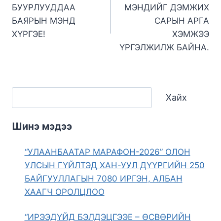
БУУРЛУУДДАА
МЭНДИЙГ ДЭМЖИХ
БАЯРЫН МЭНД
САРЫН АРГА
ХҮРГЭЕ!
ХЭМЖЭЭ
ҮРГЭЛЖИЛЖ БАЙНА.
Хайх
Шинэ мэдээ
“УЛААНБААТАР МАРАФОН-2026” ОЛОН
УЛСЫН ГҮЙЛТЭД ХАН-УУЛ ДҮҮРГИЙН 250
БАЙГУУЛЛАГЫН 7080 ИРГЭН, АЛБАН
ХААГЧ ОРОЛЦЛОО
“ИРЭЭДҮЙД БЭЛДЭЦГЭЭЕ – ӨСВӨРИЙН