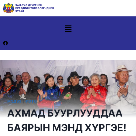
МЭДЭЭ
|
ФОТО
АХМАД БУУРЛУУДДАА
БАЯРЫН МЭНД ХҮРГЭЕ!