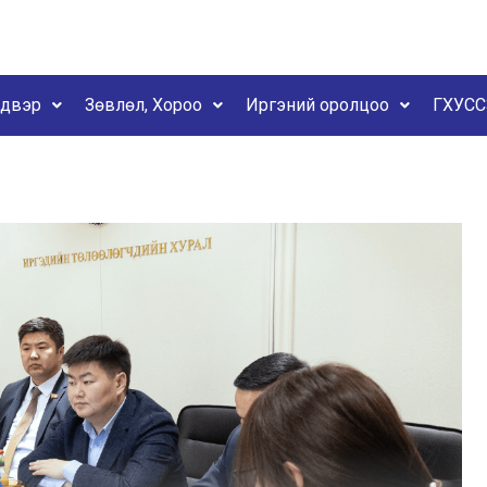
йдвэр
Зөвлөл, Хороо
Иргэний оролцоо
ГХУСС