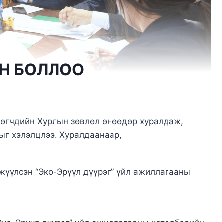
Н БОЛЛОО
өлөгчдийн Хурлын зөвлөл өнөөдөр хуралдаж,
лыг хэлэлцлээ. Хуралдаанаар,
жүүлсэн “Эко-Эрүүл дүүрэг” үйл ажиллагааны