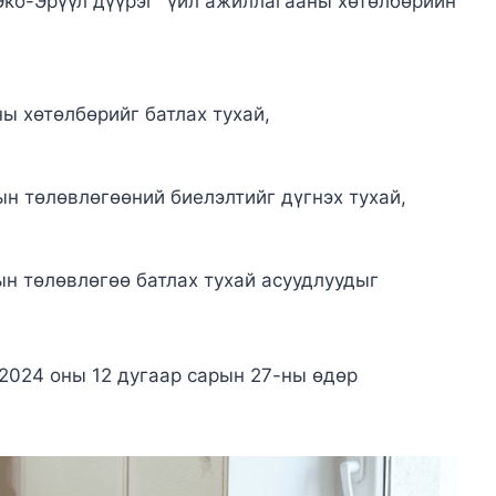
Эко-Эрүүл дүүрэг” үйл ажиллагааны хөтөлбөрийн
ы хөтөлбөрийг батлах тухай,
н төлөвлөгөөний биелэлтийг дүгнэх тухай,
ын төлөвлөгөө батлах тухай асуудлуудыг
 2024 оны 12 дугаар сарын 27-ны өдөр