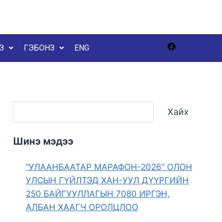
З
ГЭБОНЗ
ENG
Хайх
Шинэ мэдээ
“УЛААНБААТАР МАРАФОН-2026” ОЛОН
УЛСЫН ГҮЙЛТЭД ХАН-УУЛ ДҮҮРГИЙН
250 БАЙГУУЛЛАГЫН 7080 ИРГЭН,
АЛБАН ХААГЧ ОРОЛЦЛОО