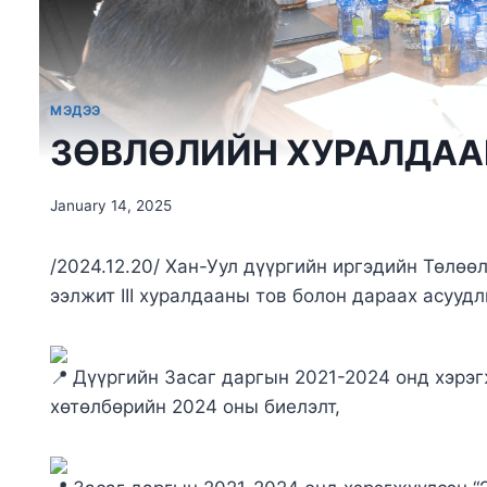
МЭДЭЭ
ЗӨВЛӨЛИЙН ХУРАЛДАА
January 14, 2025
/2024.12.20/ Хан-Уул дүүргийн иргэдийн Төлө
ээлжит III хуралдааны тов болон дараах асууд
Дүүргийн Засаг даргын 2021-2024 онд хэрэг
хөтөлбөрийн 2024 оны биелэлт,