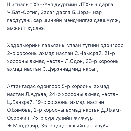
Шагналыг Хан-Уул дүүргийн ИТХ-ын дарга
Ч.Бат-Оргил, Засаг дарга Б.Цэрэн нар
гардуулж, сар шинийн мэндчилгээ дэвшүүлж,
амжилт хүслээ.
Хөдөлмөрийн гавьяаны улаан тугийн одонгоор
2-р хорооны ахмад настан С.Намсрай, 21-р
хорооны ахмад настан Л.Одон, 23-р хорооны
ахмад настан С.Цэрэннадмид нарыг,
Алтангадас одонгоор 5-р хорооны ахмад
настан Л.Адъяа, 24-р хорооны ахмад настан
Ц.Банзрай, 19-р хорооны ахмад настан
Ө.Бямбаа, 2-р хорооны ахмад настан Д.Лхам-
Осоржин, 75-р сургуулийн жижүүр
Ж.Мэндбаяр, 35-р цэцэрлэгийн аргазүйч