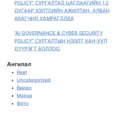
POLICY” СУРГАЛТАД ЦАГДААГИЙН 1,2
ДУГААР ХЭЛТСИЙН АЖИЛТАН, АЛБАН
ХААГЧИД ХАМРАГДЛАА
“AI GOVERNANCE & CYBER SECURITY
POLICY” СУРГАЛТЫН НЭЭЛТ ХАН-УУЛ
ДҮҮРЭГТ БОЛЛОО.
Ангилал
Reel
Uncategorized
Видео
Мэдээ
Фото