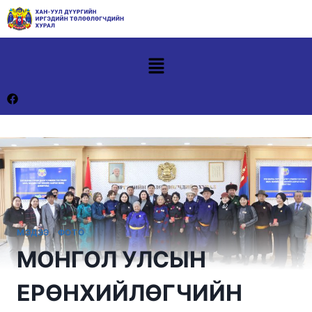
МЭДЭЭ
|
ФОТО
МОНГОЛ УЛСЫН
ЕРӨНХИЙЛӨГЧИЙН