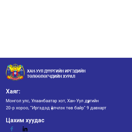
Хаяг:
Монгол улс, Улаанбаатар хот, Хан-Уул дүүргийн
20-р хороо, "Иргэдэд үйлчлэх төв байр" 9 давхарт
Цахим хуудас