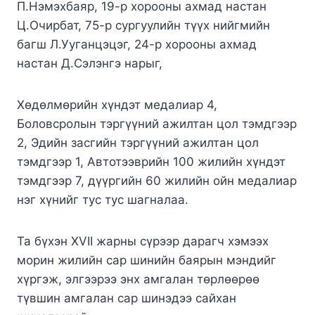
П.Нэмэхбаяр, 19-р хорооны ахмад настан
Ц.Очирбат, 75-р сургуулийн түүх нийгмийн
багш Л.Ууганцэцэг, 24-р хорооны ахмад
настан Д.Сэлэнгэ нарыг,
Хөдөлмөрийн хүндэт медалиар 4,
Боловсролын тэргүүний ажилтан цол тэмдгээр
2, Эдийн засгийн тэргүүний ажилтан цол
тэмдгээр 1, Автотээврийн 100 жилийн хүндэт
тэмдгээр 7, дүүргийн 60 жилийн ойн медалиар
нэг хүнийг тус тус шагналаа.
Та бүхэн XVII жарны сүрээр дарагч хэмээх
морин жилийн сар шинийн баярын мэндийг
хүргэж, элгээрээ энх амгалан төрлөөрөө
түвшин амгалан сар шинэдээ сайхан