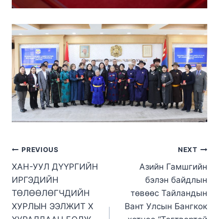
PREVIOUS
NEXT
ХАН-УУЛ ДҮҮРГИЙН
Азийн Гамшгийн
ИРГЭДИЙН
бэлэн байдлын
ТӨЛӨӨЛӨГЧДИЙН
төвөөс Тайландын
ХУРЛЫН ЭЭЛЖИТ X
Вант Улсын Бангкок