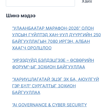
Хайх
Шинэ мэдээ
“УЛААНБААТАР МАРАФОН-2026” ОЛОН
УЛСЫН ГҮЙЛТЭД ХАН-УУЛ ДҮҮРГИЙН 250
БАЙГУУЛЛАГЫН 7080 ИРГЭН, АЛБАН
ХААГЧ ОРОЛЦЛОО
“ИРЭЭДҮЙД БЭЛДЭЦГЭЭЕ – ӨСВӨРИЙН
ФОРУМ”-ЫГ ЗОХИОН БАЙГУУЛЛАА
“ХАРИУЦЛАГАТАЙ ЭЦЭГ ЭХ БА, АЮУЛГҮЙ
ГЭР БҮЛ” СУРГАЛТЫГ ЗОХИОН
БАЙГУУЛЛАА
“AI GOVERNANCE & CYBER SECURITY