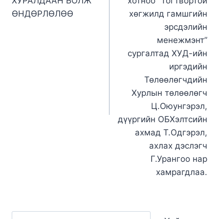
ХУРАЛДААН БОЛЖ
хотноо “Тогтвортой
ӨНДӨРЛӨЛӨӨ
хөгжилд гамшгийн
эрсдэлийн
менежмэнт”
сургалтад ХУД-ийн
иргэдийн
Төлөөлөгчдийн
Хурлын төлөөлөгч
Ц.Оюунгэрэл,
дүүргийн ОБХэлтсийн
ахмад Т.Одгэрэл,
ахлах дэслэгч
Г.Урангоо нар
хамрагдлаа.