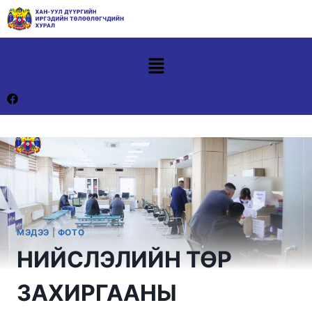
МЭДЭЭ
|
ФОТО
НИЙСЛЭЛИЙН ТӨР
ЗАХИРГААНЫ