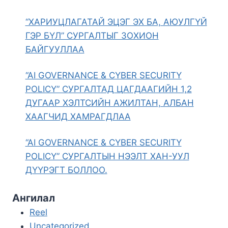
“ХАРИУЦЛАГАТАЙ ЭЦЭГ ЭХ БА, АЮУЛГҮЙ
ГЭР БҮЛ” СУРГАЛТЫГ ЗОХИОН
БАЙГУУЛЛАА
“AI GOVERNANCE & CYBER SECURITY
POLICY” СУРГАЛТАД ЦАГДААГИЙН 1,2
ДУГААР ХЭЛТСИЙН АЖИЛТАН, АЛБАН
ХААГЧИД ХАМРАГДЛАА
“AI GOVERNANCE & CYBER SECURITY
POLICY” СУРГАЛТЫН НЭЭЛТ ХАН-УУЛ
ДҮҮРЭГТ БОЛЛОО.
Ангилал
Reel
Uncategorized