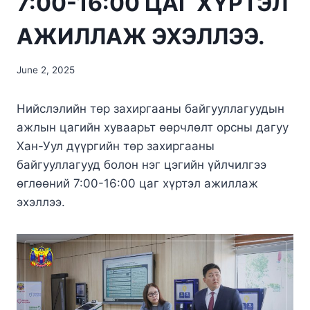
7:00-16:00 ЦАГ ХҮРТЭЛ
АЖИЛЛАЖ ЭХЭЛЛЭЭ.
June 2, 2025
Нийслэлийн төр захиргааны байгууллагуудын
ажлын цагийн хуваарьт өөрчлөлт орсны дагуу
Хан-Уул дүүргийн төр захиргааны
байгууллагууд болон нэг цэгийн үйлчилгээ
өглөөний 7:00-16:00 цаг хүртэл ажиллаж
эхэллээ.