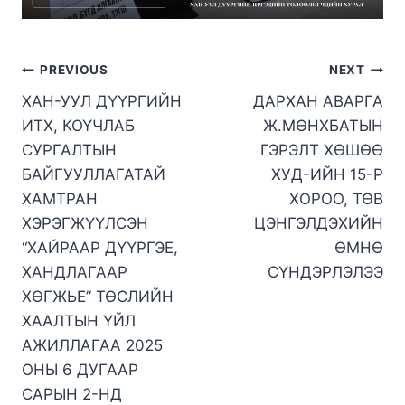
PREVIOUS
NEXT
ХАН-УУЛ ДҮҮРГИЙН
ДАРХАН АВАРГА
ИТХ, КОҮЧЛАБ
Ж.МӨНХБАТЫН
СУРГАЛТЫН
ГЭРЭЛТ ХӨШӨӨ
БАЙГУУЛЛАГАТАЙ
ХУД-ИЙН 15-Р
ХАМТРАН
ХОРОО, ТӨВ
ХЭРЭГЖҮҮЛСЭН
ЦЭНГЭЛДЭХИЙН
“ХАЙРААР ДҮҮРГЭЕ,
ӨМНӨ
ХАНДЛАГААР
СҮНДЭРЛЭЛЭЭ
ХӨГЖЬЕ” ТӨСЛИЙН
ХААЛТЫН ҮЙЛ
АЖИЛЛАГАА 2025
ОНЫ 6 ДУГААР
САРЫН 2-НД