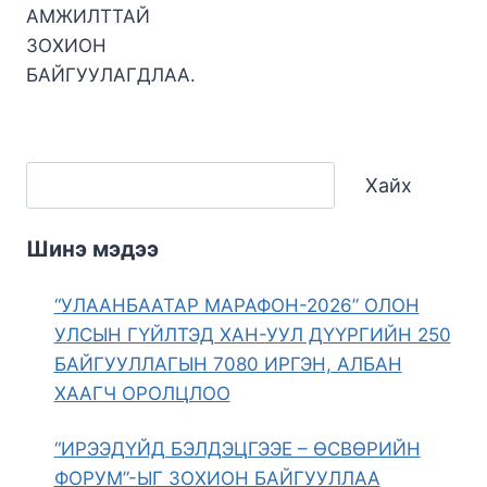
АМЖИЛТТАЙ
ЗОХИОН
БАЙГУУЛАГДЛАА.
Хайх
Шинэ мэдээ
“УЛААНБААТАР МАРАФОН-2026” ОЛОН
УЛСЫН ГҮЙЛТЭД ХАН-УУЛ ДҮҮРГИЙН 250
БАЙГУУЛЛАГЫН 7080 ИРГЭН, АЛБАН
ХААГЧ ОРОЛЦЛОО
“ИРЭЭДҮЙД БЭЛДЭЦГЭЭЕ – ӨСВӨРИЙН
ФОРУМ”-ЫГ ЗОХИОН БАЙГУУЛЛАА