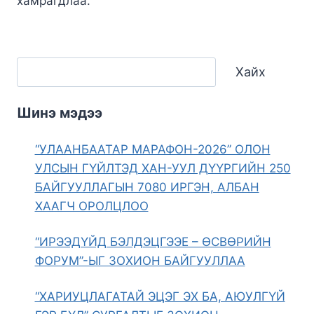
хамрагдлаа.
Хайх
Шинэ мэдээ
“УЛААНБААТАР МАРАФОН-2026” ОЛОН
УЛСЫН ГҮЙЛТЭД ХАН-УУЛ ДҮҮРГИЙН 250
БАЙГУУЛЛАГЫН 7080 ИРГЭН, АЛБАН
ХААГЧ ОРОЛЦЛОО
“ИРЭЭДҮЙД БЭЛДЭЦГЭЭЕ – ӨСВӨРИЙН
ФОРУМ”-ЫГ ЗОХИОН БАЙГУУЛЛАА
“ХАРИУЦЛАГАТАЙ ЭЦЭГ ЭХ БА, АЮУЛГҮЙ