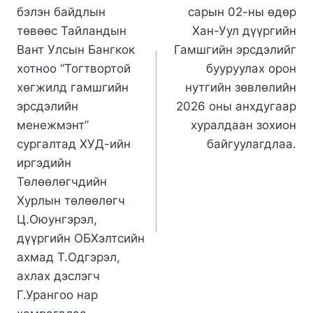
бэлэн байдлын
сарын 02-ны өдөр
төвөөс Тайландын
Хан-Уул дүүргийн
Вант Улсын Бангкок
Гамшгийн эрсдэлийг
хотноо “Тогтвортой
бууруулах орон
хөгжилд гамшгийн
нутгийн зөвлөлийн
эрсдэлийн
2026 оны анхдугаар
менежмэнт”
хуралдаан зохион
сургалтад ХУД-ийн
байгуулагдлаа.
иргэдийн
Төлөөлөгчдийн
Хурлын төлөөлөгч
Ц.Оюунгэрэл,
дүүргийн ОБХэлтсийн
ахмад Т.Одгэрэл,
ахлах дэслэгч
Г.Урангоо нар