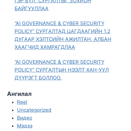
ГЭР БҮЛ” СУРГАЛТЫГ ЗОХИОН
БАЙГУУЛЛАА
“AI GOVERNANCE & CYBER SECURITY
POLICY” СУРГАЛТАД ЦАГДААГИЙН 1,2
ДУГААР ХЭЛТСИЙН АЖИЛТАН, АЛБАН
ХААГЧИД ХАМРАГДЛАА
“AI GOVERNANCE & CYBER SECURITY
POLICY” СУРГАЛТЫН НЭЭЛТ ХАН-УУЛ
ДҮҮРЭГТ БОЛЛОО.
Ангилал
Reel
Uncategorized
Видео
Мэдээ