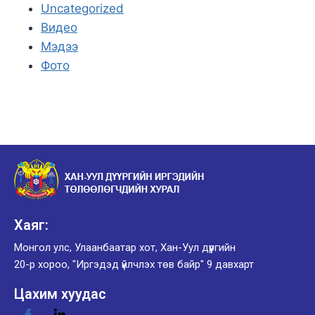
Uncategorized
Видео
Мэдээ
Фото
Хаяг:
Монгол улс, Улаанбаатар хот, Хан-Уул дүүргийн
20-р хороо, "Иргэдэд үйлчлэх төв байр" 9 давхарт
Цахим хуудас