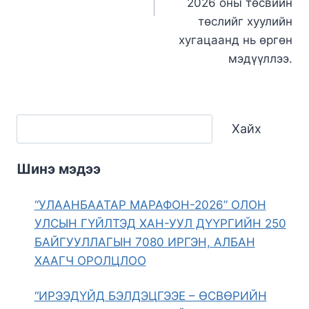
2026 оны төсвийн
төслийг хуулийн
хугацаанд нь өргөн
мэдүүллээ.
Хайх
Шинэ мэдээ
“УЛААНБААТАР МАРАФОН-2026” ОЛОН
УЛСЫН ГҮЙЛТЭД ХАН-УУЛ ДҮҮРГИЙН 250
БАЙГУУЛЛАГЫН 7080 ИРГЭН, АЛБАН
ХААГЧ ОРОЛЦЛОО
“ИРЭЭДҮЙД БЭЛДЭЦГЭЭЕ – ӨСВӨРИЙН