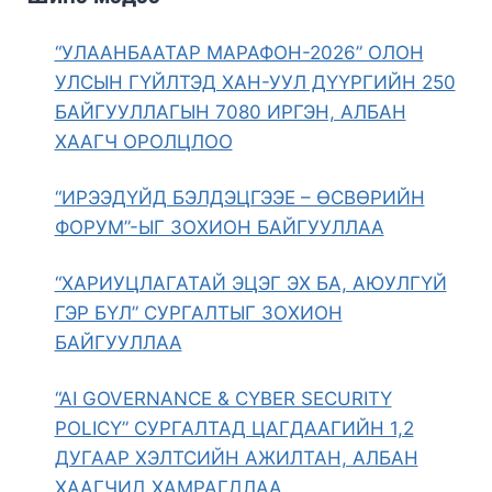
“УЛААНБААТАР МАРАФОН-2026” ОЛОН
УЛСЫН ГҮЙЛТЭД ХАН-УУЛ ДҮҮРГИЙН 250
БАЙГУУЛЛАГЫН 7080 ИРГЭН, АЛБАН
ХААГЧ ОРОЛЦЛОО
“ИРЭЭДҮЙД БЭЛДЭЦГЭЭЕ – ӨСВӨРИЙН
ФОРУМ”-ЫГ ЗОХИОН БАЙГУУЛЛАА
“ХАРИУЦЛАГАТАЙ ЭЦЭГ ЭХ БА, АЮУЛГҮЙ
ГЭР БҮЛ” СУРГАЛТЫГ ЗОХИОН
БАЙГУУЛЛАА
“AI GOVERNANCE & CYBER SECURITY
POLICY” СУРГАЛТАД ЦАГДААГИЙН 1,2
ДУГААР ХЭЛТСИЙН АЖИЛТАН, АЛБАН
ХААГЧИД ХАМРАГДЛАА