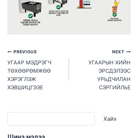
PREVIOUS
NEXT
УГААР МЭДРЭГЧ
УГААРЫН ХИЙН
ТӨХӨӨРӨМЖӨӨ
ЭРСДЭЛЭЭС
ХЭРЭГЛЭЖ
УРЬДЧИЛАН
ХЭВШИЦГЭЭЕ
СЭРГИЙЛЬЕ
Хайх
Шинэ мэдээ