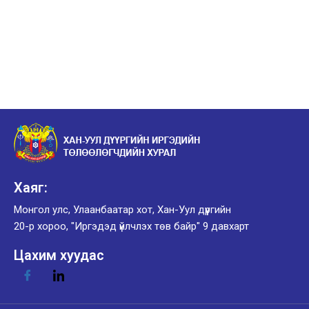
Хаяг:
Монгол улс, Улаанбаатар хот, Хан-Уул дүүргийн
20-р хороо, "Иргэдэд үйлчлэх төв байр" 9 давхарт
Цахим хуудас