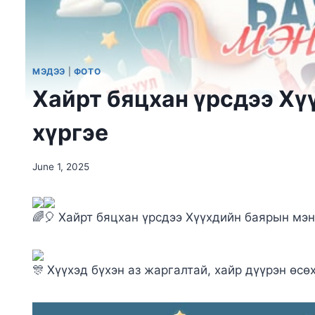
МЭДЭЭ
|
ФОТО
Хайрт бяцхан үрсдээ Хү
хүргэе
June 1, 2025
Хайрт бяцхан үрсдээ Хүүхдийн баярын мэн
Хүүхэд бүхэн аз жаргалтай, хайр дүүрэн өсө