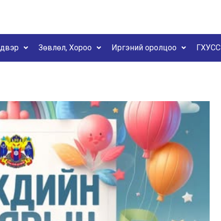
йдвэр
Зөвлөл, Хороо
Иргэний оролцоо
ГХУСС