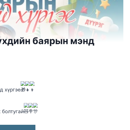
үхдийн баярын мэнд
д хүргэе
х болтугай