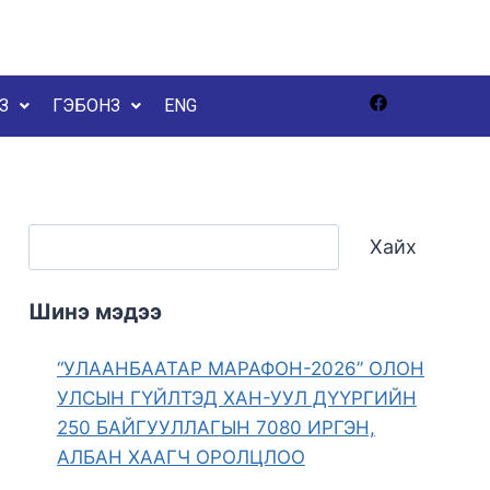
З
ГЭБОНЗ
ENG
Хайх
Шинэ мэдээ
“УЛААНБААТАР МАРАФОН-2026” ОЛОН
УЛСЫН ГҮЙЛТЭД ХАН-УУЛ ДҮҮРГИЙН
250 БАЙГУУЛЛАГЫН 7080 ИРГЭН,
АЛБАН ХААГЧ ОРОЛЦЛОО