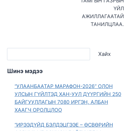
ТАМГЫН ГАЗРЫН
ҮЙЛ
АЖИЛЛАГААТАЙ
ТАНИЛЦЛАА.
Хайх
Шинэ мэдээ
“УЛААНБААТАР МАРАФОН-2026” ОЛОН
УЛСЫН ГҮЙЛТЭД ХАН-УУЛ ДҮҮРГИЙН 250
БАЙГУУЛЛАГЫН 7080 ИРГЭН, АЛБАН
ХААГЧ ОРОЛЦЛОО
“ИРЭЭДҮЙД БЭЛДЭЦГЭЭЕ – ӨСВӨРИЙН