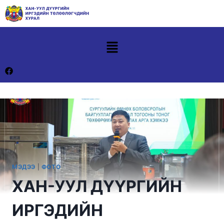
МЭДЭЭ
|
ФОТО
ХАН-УУЛ ДҮҮРГИЙН
ИРГЭДИЙН