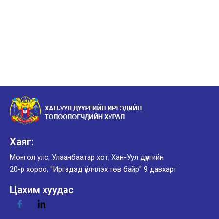
Хаяг:
Монгол улс, Улаанбаатар хот, Хан-Уул дүүргийн
20-р хороо, "Иргэдэд үйлчлэх төв байр" 9 давхарт
Цахим хуудас