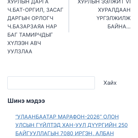
ХУРЛЫН ДАРГА
ХУРЛЫН ЭЭЛЖИТ VI
Ч.БАТ-ОРГИЛ, ЗАСАГ
ХУРАЛДААН
ДАРГЫН ОРЛОГЧ
ҮРГЭЛЖИЛЖ
Ч.БАЗАРЗАЯА НАР
БАЙНА…
БАГ ТАМИРЧДЫГ
ХҮЛЭЭН АВЧ
УУЛЗЛАА
Хайх
Шинэ мэдээ
“УЛААНБААТАР МАРАФОН-2026” ОЛОН
УЛСЫН ГҮЙЛТЭД ХАН-УУЛ ДҮҮРГИЙН 250
БАЙГУУЛЛАГЫН 7080 ИРГЭН, АЛБАН