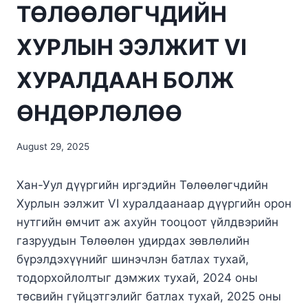
ТӨЛӨӨЛӨГЧДИЙН
ХУРЛЫН ЭЭЛЖИТ VI
ХУРАЛДААН БОЛЖ
ӨНДӨРЛӨЛӨӨ
August 29, 2025
Хан-Уул дүүргийн иргэдийн Төлөөлөгчдийн
Хурлын ээлжит VI хуралдаанаар дүүргийн орон
нутгийн өмчит аж ахуйн тооцоот үйлдвэрийн
газруудын Төлөөлөн удирдах зөвлөлийн
бүрэлдэхүүнийг шинэчлэн батлах тухай,
тодорхойлолтыг дэмжих тухай, 2024 оны
төсвийн гүйцэтгэлийг батлах тухай, 2025 оны