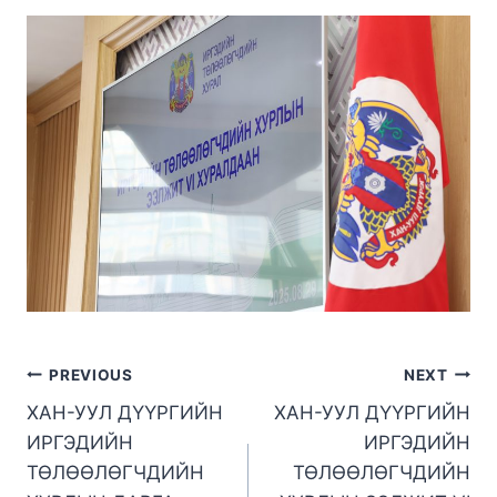
PREVIOUS
NEXT
ХАН-УУЛ ДҮҮРГИЙН
ХАН-УУЛ ДҮҮРГИЙН
ИРГЭДИЙН
ИРГЭДИЙН
ТӨЛӨӨЛӨГЧДИЙН
ТӨЛӨӨЛӨГЧДИЙН