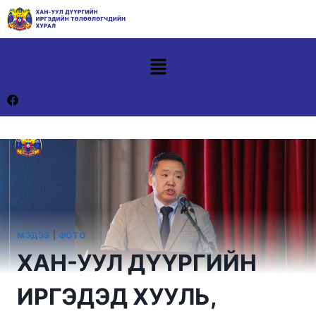
МЭДЭЭ
|
ФОТО
ХАН-УУЛ ДҮҮРГИЙН
ИРГЭДЭД ХУУЛЬ,