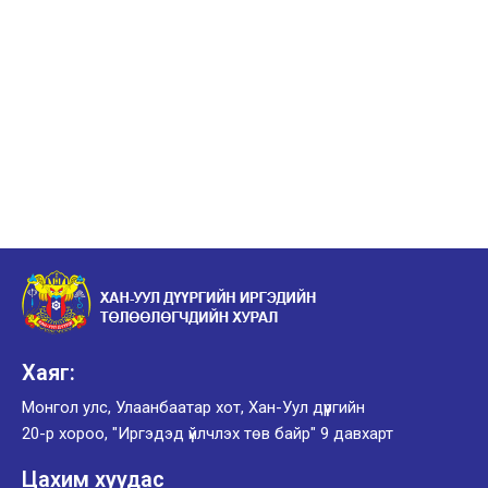
Хаяг:
Монгол улс, Улаанбаатар хот, Хан-Уул дүүргийн
20-р хороо, "Иргэдэд үйлчлэх төв байр" 9 давхарт
Цахим хуудас