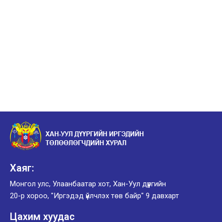
Хаяг:
Монгол улс, Улаанбаатар хот, Хан-Уул дүүргийн
20-р хороо, "Иргэдэд үйлчлэх төв байр" 9 давхарт
Цахим хуудас