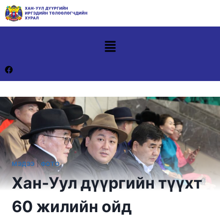
МЭДЭЭ
|
ФОТО
Хан-Уул дүүргийн түүхт
60 жилийн ойд