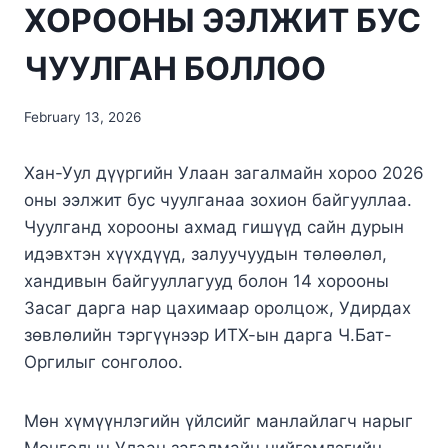
ХОРООНЫ ЭЭЛЖИТ БУС
ЧУУЛГАН БОЛЛОО
February 13, 2026
Хан-Уул дүүргийн Улаан загалмайн хороо 2026
оны ээлжит бус чуулганаа зохион байгууллаа.
Чуулганд хорооны ахмад гишүүд сайн дурын
идэвхтэн хүүхдүүд, залуучуудын төлөөлөл,
хандивын байгууллагууд болон 14 хорооны
Засаг дарга нар цахимаар оролцож, Удирдах
зөвлөлийн тэргүүнээр ИТХ-ын дарга Ч.Бат-
Оргилыг сонголоо.
Мөн хүмүүнлэгийн үйлсийг манлайлагч нарыг
Монголын Улаан загалмайн нийгэмлэгийн