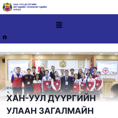
МЭДЭЭ
|
ФОТО
ХАН-УУЛ ДҮҮРГИЙН
УЛААН ЗАГАЛМАЙН