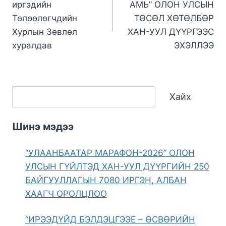
иргэдийн
АМЬ” ОЛОН УЛСЫН
Төлөөлөгчдийн
ТӨСӨЛ ХӨТӨЛБӨР
Хурлын Зөвлөл
ХАН-УУЛ ДҮҮРГЭЭС
хуралдав
ЭХЭЛЛЭЭ
Хайх
Шинэ мэдээ
“УЛААНБААТАР МАРАФОН-2026” ОЛОН
УЛСЫН ГҮЙЛТЭД ХАН-УУЛ ДҮҮРГИЙН 250
БАЙГУУЛЛАГЫН 7080 ИРГЭН, АЛБАН
ХААГЧ ОРОЛЦЛОО
“ИРЭЭДҮЙД БЭЛДЭЦГЭЭЕ – ӨСВӨРИЙН