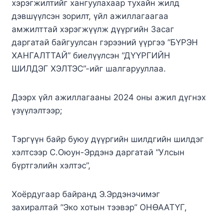
хэрэгжилтийг хангуулахаар тухайн жилд
дэвшүүлсэн зорилт, үйл ажиллагаагаа
амжилттай хэрэгжүүлж дүүргийн Засаг
даргатай байгуулсан гэрээний үүргээ “БҮРЭН
ХАНГАЛТТАЙ” биелүүлсэн “ДҮҮРГИЙН
ШИЛДЭГ ХЭЛТЭС”-ийг шалгарууллаа.
Дээрх үйл ажиллагааны 2024 оны ажил дүгнэх
үзүүлэлтээр;
Тэргүүн байр буюу дүүргийн шилдгийн шилдэг
хэлтсээр С.Оюун-Эрдэнэ даргатай “Улсын
бүртгэлийн хэлтэс”,
Хоёрдугаар байранд Э.Эрдэнэчимэг
захиралтай “Эко хотын тээвэр” ОНӨААТҮГ,