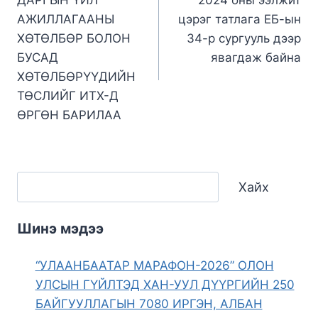
АЖИЛЛАГААНЫ
цэрэг татлага ЕБ-ын
ХӨТӨЛБӨР БОЛОН
34-р сургууль дээр
БУСАД
явагдаж байна
ХӨТӨЛБӨРҮҮДИЙН
ТӨСЛИЙГ ИТХ-Д
ӨРГӨН БАРИЛАА
Хайх
Шинэ мэдээ
“УЛААНБААТАР МАРАФОН-2026” ОЛОН
УЛСЫН ГҮЙЛТЭД ХАН-УУЛ ДҮҮРГИЙН 250
БАЙГУУЛЛАГЫН 7080 ИРГЭН, АЛБАН