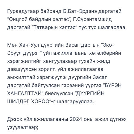
Гуравдугаар байранд Б.Бат-Эрдэнэ даргатай
“Онцгой байдлын хэлтэс”, Г.Сүрэнтамжид
даргатай “Татварын хэлтэс” тус тус шалгарлаа.
Мөн Хан-Уул дүүргийн Засаг даргын “Эко-
Эрүүл дүүрэг” үйл ажиллагааны хөтөлбөрийн
хэрэгжилтийг хангуулахаар тухайн жилд
дэвшүүлсэн зорилт, үйл ажиллагаагаа
амжилттай хэрэгжүүлж дүүргийн Засаг
даргатай байгуулсан гэрээний үүргээ “БҮРЭН
ХАНГАЛТТАЙ” биелүүлсэн “ДҮҮРГИЙН
ШИЛДЭГ ХОРОО”-г шалгарууллаа.
Дээрх үйл ажиллагааны 2024 оны ажил дүгнэх
үзүүлэлтээр;