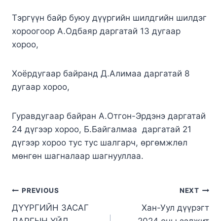
Тэргүүн байр буюу дүүргийн шилдгийн шилдэг
хороогоор А.Одбаяр даргатай 13 дугаар
хороо,
Хоёрдугаар байранд Д.Алимаа даргатай 8
дугаар хороо,
Гуравдугаар байран А.Отгон-Эрдэнэ даргатай
24 дүгээр хороо, Б.Байгалмаа даргатай 21
дүгээр хороо тус тус шалгарч, өргөмжлөл
мөнгөн шагналаар шагнууллаа.
PREVIOUS
NEXT
ДҮҮРГИЙН ЗАСАГ
Хан-Уул дүүрэгт
ДАРГЫН ҮЙЛ
2024 оны ээлжит