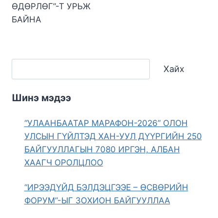
ӨДӨРЛӨГ”-Т УРЬЖ
БАЙНА
Хайх
Шинэ мэдээ
“УЛААНБААТАР МАРАФОН-2026” ОЛОН
УЛСЫН ГҮЙЛТЭД ХАН-УУЛ ДҮҮРГИЙН 250
БАЙГУУЛЛАГЫН 7080 ИРГЭН, АЛБАН
ХААГЧ ОРОЛЦЛОО
“ИРЭЭДҮЙД БЭЛДЭЦГЭЭЕ – ӨСВӨРИЙН
ФОРУМ”-ЫГ ЗОХИОН БАЙГУУЛЛАА