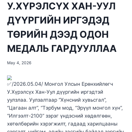
У.ХҮРЭЛСҮХ ХАН-УУЛ
ДҮҮРГИЙН ИРГЭДЭД
ТӨРИЙН ДЭЭД ОДОН
МЕДАЛЬ ГАРДУУЛЛАА
May 4, 2026
/2026.05.04/ Монгол Улсын Ерөнхийлөгч
У.Хүрэлсүх Хан-Уул дүүргийн иргэдтэй
уулзлаа. Уулзалтаар “Хүнсний хувьсгал”,
“Цагаан алт”, “Тэрбум мод, “Эрүүл монгол хүн”,
“Илгээлт-2100” зэрэг үндэсний хөдөлгөөн,
хөтөлбөрийн хэрэгжилт, гадаад харилцааны
сэргэлт, нийгэм, эдийн засгийн байдал зэргийн