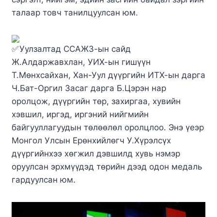
талаар товч танилцуулсан юм.
Уулзалтад ССАЖЗ-ын сайд
Ж.Алдаржавхлан, УИХ-ын гишүүн
Т.Мөнхсайхан, Хан-Уул дүүргийн ИТХ-ын дарга
Ч.Бат-Оргил Засаг дарга Б.Цэрэн нар
оролцож, дүүргийн төр, захиргаа, хувийн
хэвшил, иргэд, иргэний нийгмийн
байгууллагуудын төлөөлөл оролцлоо. Энэ үеэр
Монгол Улсын Ерөнхийлөгч У.Хүрэлсүх
дүүргийнхээ хөгжил дэвшилд хувь нэмэр
оруулсан эрхмүүдэд төрийн дээд одон медаль
гардуулсан юм.