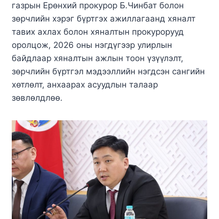
газрын Ерөнхий прокурор Б.Чинбат болон
зөрчлийн хэрэг бүртгэх ажиллагаанд хяналт
тавих ахлах болон хяналтын прокурорууд
оролцож, 2026 оны нэгдүгээр улирлын
байдлаар хяналтын ажлын тоон үзүүлэлт,
зөрчлийн бүртгэл мэдээллийн нэгдсэн сангийн
хөтлөлт, анхаарах асуудлын талаар
зөвлөлдлөө.