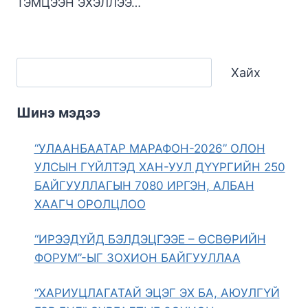
ТЭМЦЭЭН ЭХЭЛЛЭЭ…
Хайх
Шинэ мэдээ
“УЛААНБААТАР МАРАФОН-2026” ОЛОН
УЛСЫН ГҮЙЛТЭД ХАН-УУЛ ДҮҮРГИЙН 250
БАЙГУУЛЛАГЫН 7080 ИРГЭН, АЛБАН
ХААГЧ ОРОЛЦЛОО
“ИРЭЭДҮЙД БЭЛДЭЦГЭЭЕ – ӨСВӨРИЙН
ФОРУМ”-ЫГ ЗОХИОН БАЙГУУЛЛАА
“ХАРИУЦЛАГАТАЙ ЭЦЭГ ЭХ БА, АЮУЛГҮЙ