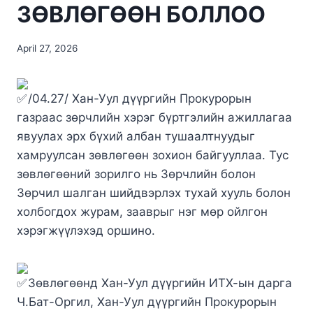
ЗӨВЛӨГӨӨН БОЛЛОО
April 27, 2026
/04.27/ Хан-Уул дүүргийн Прокурорын
газраас зөрчлийн хэрэг бүртгэлийн ажиллагаа
явуулах эрх бүхий албан тушаалтнуудыг
хамруулсан зөвлөгөөн зохион байгууллаа. Тус
зөвлөгөөний зорилго нь Зөрчлийн болон
Зөрчил шалган шийдвэрлэх тухай хууль болон
холбогдох журам, зааврыг нэг мөр ойлгон
хэрэгжүүлэхэд оршино.
Зөвлөгөөнд Хан-Уул дүүргийн ИТХ-ын дарга
Ч.Бат-Оргил, Хан-Уул дүүргийн Прокурорын