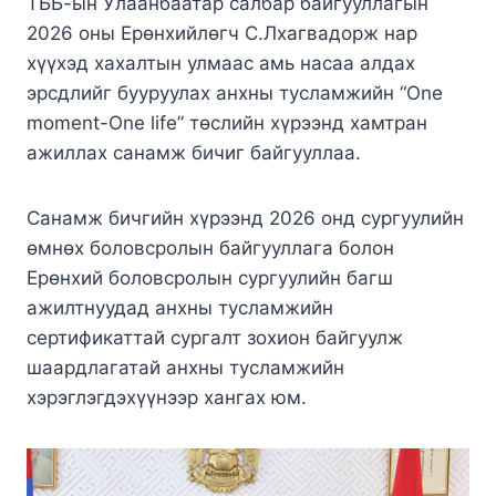
ТББ-ын Улаанбаатар салбар байгууллагын
2026 оны Ерөнхийлөгч С.Лхагвадорж нар
хүүхэд хахалтын улмаас амь насаа алдах
эрсдлийг бууруулах анхны тусламжийн “One
moment-One life” төслийн хүрээнд хамтран
ажиллах санамж бичиг байгууллаа.
Санамж бичгийн хүрээнд 2026 онд сургуулийн
өмнөх боловсролын байгууллага болон
Ерөнхий боловсролын сургуулийн багш
ажилтнуудад анхны тусламжийн
сертификаттай сургалт зохион байгуулж
шаардлагатай анхны тусламжийн
хэрэглэгдэхүүнээр хангах юм.