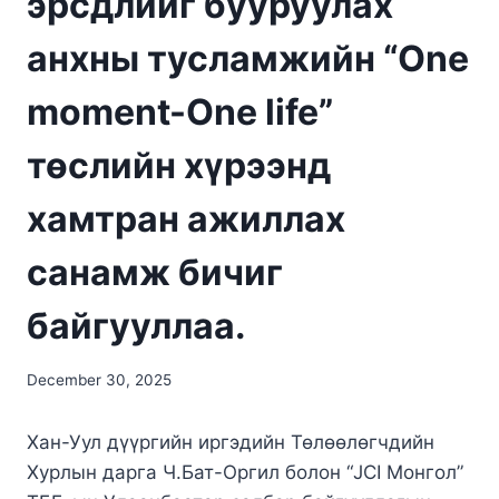
эрсдлийг бууруулах
анхны тусламжийн “One
moment-One life”
төслийн хүрээнд
хамтран ажиллах
санамж бичиг
байгууллаа.
December 30, 2025
Хан-Уул дүүргийн иргэдийн Төлөөлөгчдийн
Хурлын дарга Ч.Бат-Оргил болон “JCI Монгол”