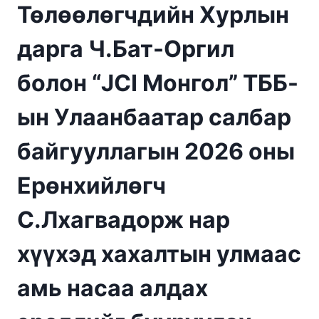
Төлөөлөгчдийн Хурлын
дарга Ч.Бат-Оргил
болон “JCI Монгол” ТББ-
ын Улаанбаатар салбар
байгууллагын 2026 оны
Ерөнхийлөгч
С.Лхагвадорж нар
хүүхэд хахалтын улмаас
амь насаа алдах