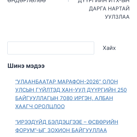
ӨНДӨРЛӨЛӨӨ
ДҮҮРГИЙН ИТХ-ЫН
ДАРГА НАРТАЙ
УУЛЗЛАА
Хайх
Шинэ мэдээ
“УЛААНБААТАР МАРАФОН-2026” ОЛОН
УЛСЫН ГҮЙЛТЭД ХАН-УУЛ ДҮҮРГИЙН 250
БАЙГУУЛЛАГЫН 7080 ИРГЭН, АЛБАН
ХААГЧ ОРОЛЦЛОО
“ИРЭЭДҮЙД БЭЛДЭЦГЭЭЕ – ӨСВӨРИЙН
ФОРУМ”-ЫГ ЗОХИОН БАЙГУУЛЛАА