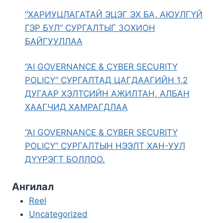
“ХАРИУЦЛАГАТАЙ ЭЦЭГ ЭХ БА, АЮУЛГҮЙ
ГЭР БҮЛ” СУРГАЛТЫГ ЗОХИОН
БАЙГУУЛЛАА
“AI GOVERNANCE & CYBER SECURITY
POLICY” СУРГАЛТАД ЦАГДААГИЙН 1,2
ДУГААР ХЭЛТСИЙН АЖИЛТАН, АЛБАН
ХААГЧИД ХАМРАГДЛАА
“AI GOVERNANCE & CYBER SECURITY
POLICY” СУРГАЛТЫН НЭЭЛТ ХАН-УУЛ
ДҮҮРЭГТ БОЛЛОО.
Ангилал
Reel
Uncategorized