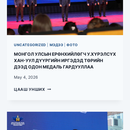
UNCATEGORIZED
|
МЭДЭЭ
|
ФОТО
МОНГОЛ УЛСЫН ЕРӨНХИЙЛӨГЧ У.ХҮРЭЛСҮХ
ХАН-УУЛ ДҮҮРГИЙН ИРГЭДЭД ТӨРИЙН
ДЭЭД ОДОН МЕДАЛЬ ГАРДУУЛЛАА
May 4, 2026
ЦААШ УНШИХ