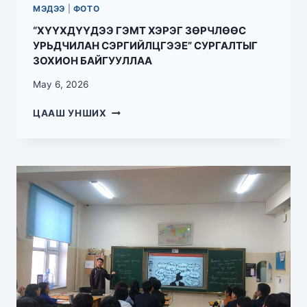
МЭДЭЭ
|
ФОТО
“ХҮҮХДҮҮДЭЭ ГЭМТ ХЭРЭГ ЗӨРЧЛӨӨС
УРЬДЧИЛАН СЭРГИЙЛЦГЭЭЕ” СУРГАЛТЫГ
ЗОХИОН БАЙГУУЛЛАА
May 6, 2026
ЦААШ УНШИХ