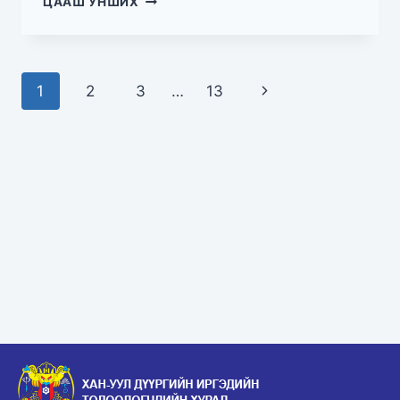
ЦААШ УНШИХ
1
2
3
…
13