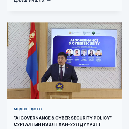
ЦААШ УНШИХ
МЭДЭЭ
|
ФОТО
“AI GOVERNANCE & CYBER SECURITY POLICY”
СУРГАЛТЫН НЭЭЛТ ХАН-УУЛ ДҮҮРЭГТ